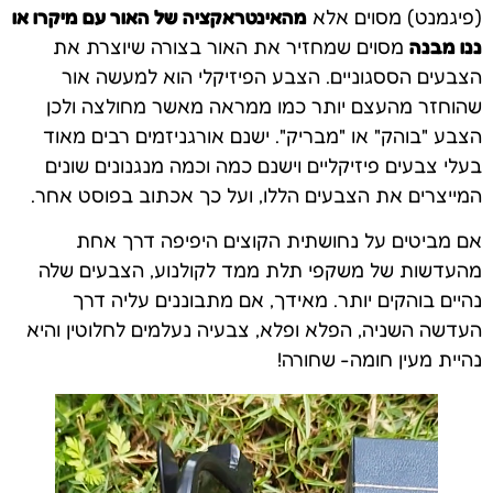
(פיגמנט) מסוים אלא
מהאינטראקציה של האור עם מיקרו או
ננו מבנה
מסוים שמחזיר את האור בצורה שיוצרת את
הצבעים הססגוניים. הצבע הפיזיקלי הוא למעשה אור
שהוחזר מהעצם יותר כמו ממראה מאשר מחולצה ולכן
הצבע "בוהק" או "מבריק". ישנם אורגניזמים רבים מאוד
בעלי צבעים פיזיקליים וישנם כמה וכמה מנגנונים שונים
המייצרים את הצבעים הללו, ועל כך אכתוב בפוסט אחר.
אם מביטים על נחושתית הקוצים היפיפה דרך אחת
מהעדשות של משקפי תלת ממד לקולנוע, הצבעים שלה
נהיים בוהקים יותר. מאידך, אם מתבוננים עליה דרך
העדשה השניה, הפלא ופלא, צבעיה נעלמים לחלוטין והיא
נהיית מעין חומה- שחורה!