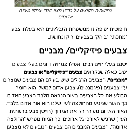
נחושתית הקוצים על גדילן מצוי. ואדי יצחקי מעלה
אדומים.
חיפושית יפיפה זו ממשפחת הזבליתיים היא בעלת צבע
“מתכתי” “בוהק” בצבעים ירוק ונחושת.
צבעים פיזיקליים/ מבניים
ישנם בעלי חיים רבים ואפילו צמחיה ודומם בעלי צבעים
יפים כאלה שנקראים
צבעים “פיזיקליים” או צבעים
“מבניים”.
הצבעים הרגילים שיש בעולם הם צבעים שנוצרים
ע”י צבענים (פיגמנטים)
.
צבען אדום למשל, הוא חומר
הבולע את כל הצבעים באור הנראה מלבד הצבע האדום.
כך האור שמגיע מהחולצה לעין שלנו הוא אור אדום בלבד.
האור האדום מעורר רק את המדוך (חיישן צבע ברשתית
העין) שרגיש לאורכי גל ארוכים וכך המוח מפרש “החולצה
אדומה”. הצבעים המבניים הם צבעים הנובעים לא מצבען