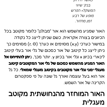
בנק’ שיווי
המשקל= הפרש
מופע של רבע
זמן מחזור.
האור שמגיע מהשמש הוא אור “מבולגן” כלומר מקוטב בכל
הכיוונים בצורה אקראית. כשם שניתן לייצג כל נקודה
במישור כערכי (x,y) מסוימים או כערך (r, Θ) מסוימים כך
ניתן לייצג כל קיטוב של אור כסכום של גלי אור בעלי קיטוב
לינארי בכיוון x וגלי אור בכיוון y. יותר מכך, נ
יתן להתייחס אל
האור המגיע מהשמש כסכום של גלי אור המקוטבים קיטוב
מעגלי ימני וגלי אור מקוטבים בקיטוב מעגלי שמאלי
. כל גל
אור הוא בעל עוצמה ואורך גל שונה על פי ספקטרום
הקרינה של אור השמש.
האור המוחזר מהנחושתית מקוטב
מעגלית