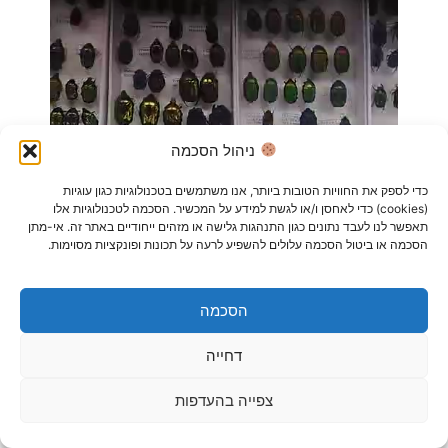
ניהול הסכמה
כדי לספק את החוויות הטובות ביותר, אנו משתמשים בטכנולוגיות כגון עוגיות
(cookies) כדי לאחסן ו/או לגשת למידע על המכשיר. הסכמה לטכנולוגיות אלו
תאפשר לנו לעבד נתונים כגון התנהגות גלישה או מזהים ייחודיים באתר זה. אי-מתן
הסכמה או ביטול הסכמה עלולים להשפיע לרעה על תכונות ופונקציות מסוימות.
יש גם כמה נחושתיות בצבע סגול. מעניין לחקור למה הן
הסכמה
בצבע אחר- האם מוטציה גנטית? אולי התנאים בהם
דחייה
החיפושית הייתה גרמו להתקצרות מבני הבאוליגנד שלה?
פה יכולה לה
י
כנס הפיזיקה למחקר הביולוגי
צפייה בהעדפות