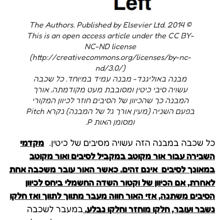
014 The Authors. Published by Elsevier Ltd.
© 2
This is an open access article under the CC BY-
NC-ND license
(http://creativecommons.org/licenses/by-nc-
nd/3.0/)
מבנה באוליגנד- מבנה עמיד במיוחד. כל שכבה
עשויה סיבי כיטין ומסובבת מעט מקודמתה. אורך
המבנה כך שהכיוון של הסיבים חוזר לכיוון המקורי
בפעם השניה (מעין אורך גל של המבנה) נקרא Pitch
ומסומן האות P.
כל שכבה במבנה הזה עשויה מסיבים של כיטין.
מקדמי
השבירה עבור אור מקוטב במקביל לסיבים ואור מקוטב
במאונך לסיבים אינם זהים. כאשר האור עובר משכבה אחת
לאחרת, אם הכיוון של וקטור השדה החשמלי ביחס לכיוון
הסיבים משתנה, אזי האור חווה מעבר מתווך לתווך ואז חלקו
נשבר ועובר, חלקו מוחזר וחלקו נבלע.
במעבר לשכבה